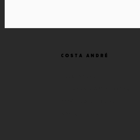
COSTA
ANDRÉ
TERRASSEMENT
PLOMBERIE & CHAUFFAGE
PISCINE & ENTRETIEN
RDV EN LIGNE