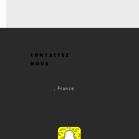
CONTACTEZ
NOUS
Adresse: 3 Imp. des Lavandieres, 13690
Graveson
, France
Tél :
06.44.21.77.74
E-Mail :
sarlcostaandrespa@gmail.com